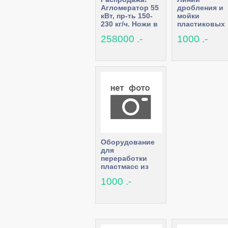
Агломератор 55
дробления и
кВт, пр-ть 150-
мойки
230 кг/ч. Ножи в
пластиковых
подарок. Кол-во
пэт бутылок 
258000 .-
1000 .-
ограничено!
плёнки, шред
дробилки,
грануляторы,
шнеки
Оборудование
для
переработки
пластмасс из
Китая. Прямые
1000 .-
контакты и цена
производителя.