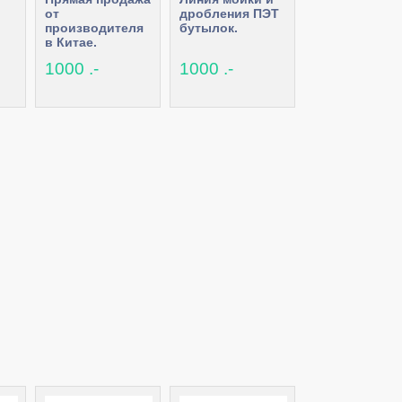
от
дробления ПЭТ
производителя
бутылок.
в Китае.
и
Оборудование
1000 .-
1000 .-
ер,
для
переработки
пластмасс.