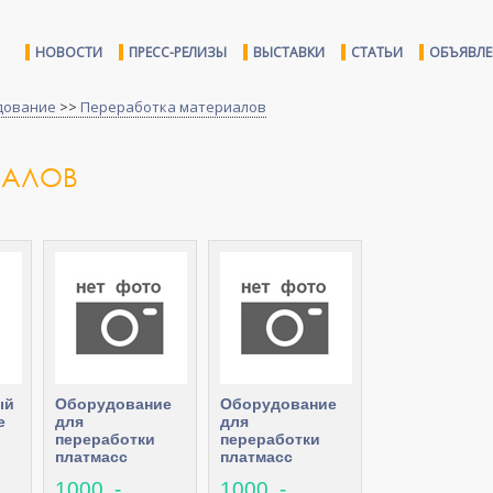
НОВОСТИ
ПРЕСС-РЕЛИЗЫ
ВЫСТАВКИ
СТАТЬИ
ОБЪЯВЛ
дование
>>
Переработка материалов
ИАЛОВ
ый
Оборудование
Оборудование
е
для
для
переработки
переработки
платмасс
платмасс
1000 .-
1000 .-