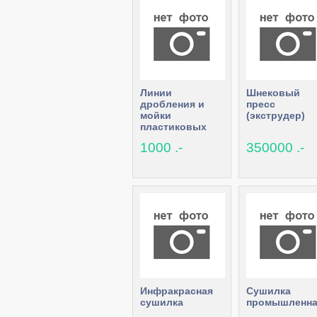
Линии
Шнековый
дробления и
пресс
мойки
(экструдер)
пластиковых
пэт бутылок и
1000 .-
350000 .-
плёнки, шредер,
дробилки,
грануляторы,
шнеки
Инфракрасная
Сушилка
сушилка
промышленна