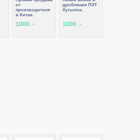
от
дробления ПЭТ
производителя
бутылок.
в Китае.
и
Оборудование
1000 .-
1000 .-
ер,
для
переработки
пластмасс.