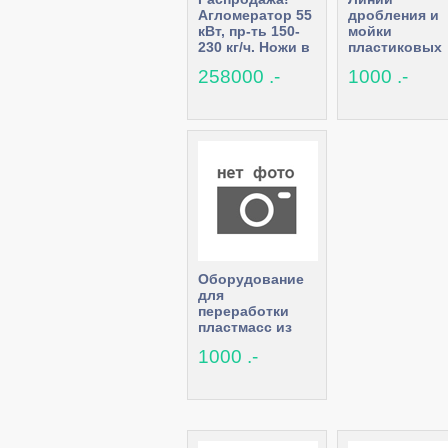
Агломератор 55
дробления и
кВт, пр-ть 150-
мойки
230 кг/ч. Ножи в
пластиковых
подарок. Кол-во
пэт бутылок 
258000 .-
1000 .-
ограничено!
плёнки, шред
дробилки,
грануляторы,
шнеки
Оборудование
для
переработки
пластмасс из
Китая. Прямые
1000 .-
контакты и цена
производителя.