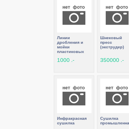
Линии
Шнековый
дробления и
пресс
мойки
(экструдер)
пластиковых
пэт бутылок и
1000 .-
350000 .-
плёнки, шредер,
дробилки,
грануляторы,
шнеки
Инфракрасная
Сушилка
сушилка
промышленна