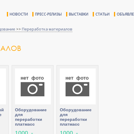
НОВОСТИ
ПРЕСС-РЕЛИЗЫ
ВЫСТАВКИ
СТАТЬИ
ОБЪЯВЛ
дование
>>
Переработка материалов
ИАЛОВ
ый
Оборудование
Оборудование
е
для
для
переработки
переработки
платмасс
платмасс
1000 .-
1000 .-