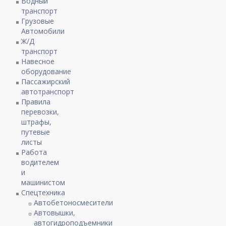
Водный
транспорт
Грузовые
Автомобили
Ж/Д
транспорт
Навесное
оборудование
Пассажирский
автотранспорт
Правила
перевозки,
штрафы,
путевые
листы
Работа
водителем
и
машинистом
Спецтехника
Автобетоносмесители
Автовышки,
автогидроподъемники