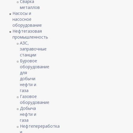
Сварка
металлов
Насосы и
насосное
оборудование
Нефтегазовая
промышленность
АЗС,
заправочные
станции
Буровое
оборудование
для
добычи
нефти и
газа
Газовое
оборудование
Добыча
нефти и
газа
Нефтепереработка
и