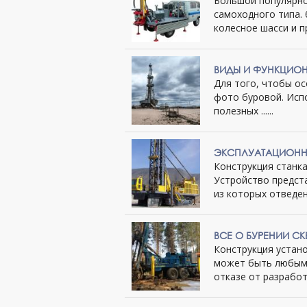
Большой популярно
самоходного типа.
колесное шасси и пр
ВИДЫ И ФУНКЦИО
Для того, чтобы о
фото буровой. Исп
полезных ......
ЭКСПЛУАТАЦИОННЫ
Конструкция станка
Устройство предст
из которых отведена 
ВСЕ О БУРЕНИИ 
Конструкция устано
может быть любым.
отказе от разработо