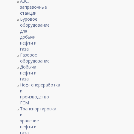
АЗС,
заправочные
станции
Буровое
оборудование
для
добычи
нефти и
газа
Газовое
оборудование
Добыча
нефти и
газа
Нефтепереработка
и
производство
ГСМ
Транспортировка
и
хранение
нефти и
газа