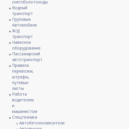
снегоболотоходы
Водный
транспорт
Грузовые
Автомобили
Ж/Д
транспорт
Навесное
оборудование
Пассажирский
автотранспорт
Правила
перевозки,
штрафы,
путевые
листы
Работа
водителем
и
машинистом
Спецтехника
Автобетоносмесители
Автовышки,