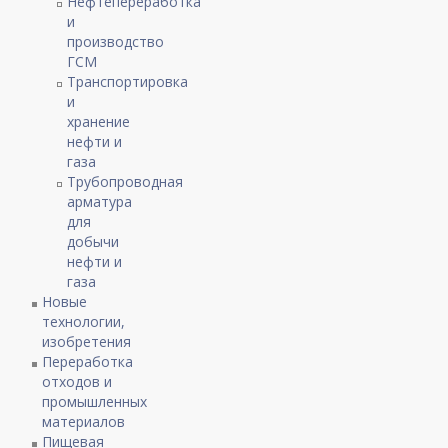
Нефтепереработка
и
производство
ГСМ
Транспортировка
и
хранение
нефти и
газа
Трубопроводная
арматура
для
добычи
нефти и
газа
Новые
технологии,
изобретения
Переработка
отходов и
промышленных
материалов
Пищевая