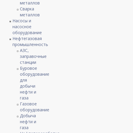
металлов
Сварка
металлов
Насосы и
насосное
оборудование
Нефтегазовая
промышленность
АЗС,
заправочные
станции
Буровое
оборудование
для
добычи
нефти и
газа
Газовое
оборудование
Добыча
нефти и
газа