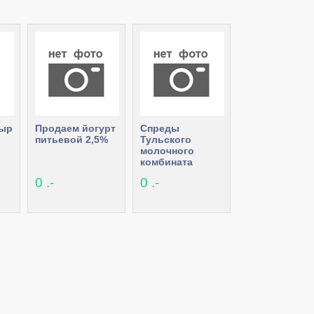
сыр
Продаем йогурт
Спреды
питьевой 2,5%
Тульского
молочного
комбината
0 .-
0 .-