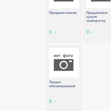
Продаем пшено
Предлагаем
сухую
сыворотку
0 .-
0 .-
Творог
обезжиренный
0 .-