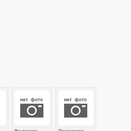
Реализуем
Предалагем