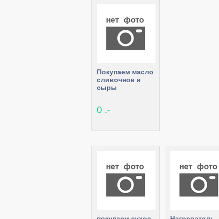
Покупаем масло
сливочное и
сыры
0 .-
покупаем сухое
Нагреватель -