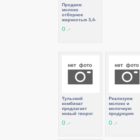
Продаем
молоко
отборное
жирностью 3,4-
5% Бежин луг
0 .-
Тульский
Реализуем
комбинат
молоко и
предлагает
молочную
новый творог
продукцию
0 .-
0 .-