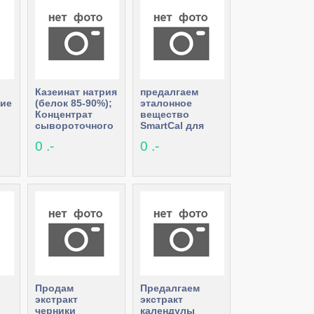
Казеинат натрия
предалгаем
ние
(белок 85-90%);
эталонное
Концентрат
вещество
сывороточного
SmartCal для
белка(КСБ-
проверки
0 .-
0 .-
УФ-55% и 80%).
влагоанализаторов
Продам
Предалгаем
экстракт
экстракт
черники
календулы