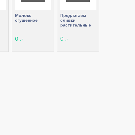
Молоко
Предлагаем
сгущенное
сливки
растительные
0 .-
0 .-