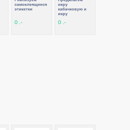
самоклеящиеся
икру
этикетки
кабачковую и
икру
кабачковую для
0 .-
0 .-
детского
питания