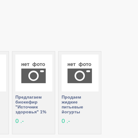
Предлагаем
Продаем
биокефир
жидкие
"Источник
питьевые
здоровья" 1%
йогурты
0,5 кг
0 .-
0 .-