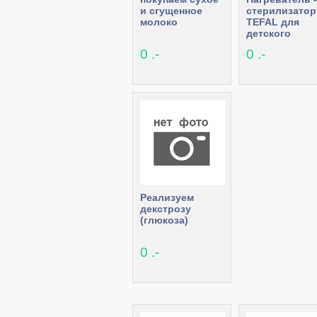
и сгущенное
стерилизатор
молоко
TEFAL для
детского
питания
0 .-
0 .-
Реализуем
декстрозу
(глюкоза)
0 .-