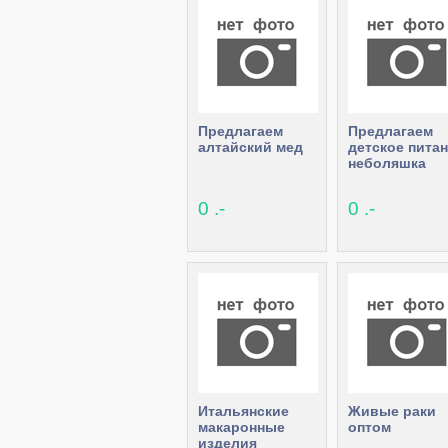
Предлагаем
Предлагаем
алтайский мед
детское пита
неболяшка
0 .-
0 .-
Итальянские
Живые раки
макаронные
оптом
изделия