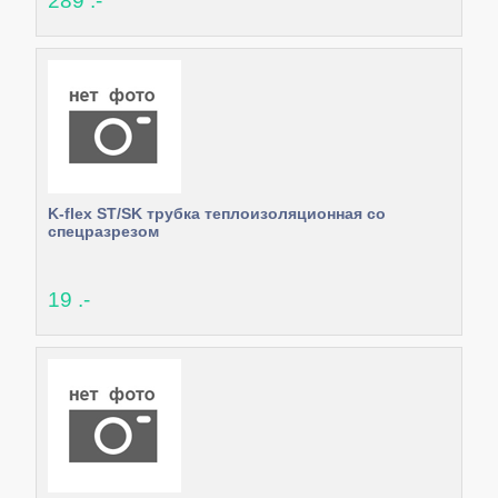
289 .-
K-flex ST/SK трубка теплоизоляционная со
спецразрезом
19 .-