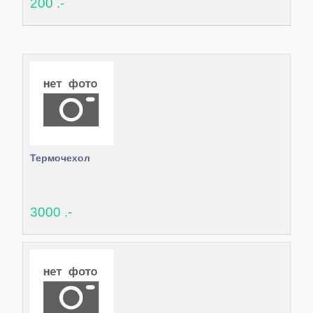
200 .-
Термочехол
3000 .-