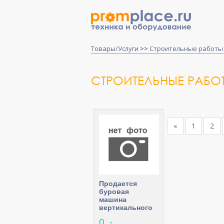
Товары/Услуги
>>
Строительные работы
СТРОИТЕЛЬНЫЕ РАБ
«
1
2
Продается
буровая
машина
вертикального
бурения Atlas
0 .-
Copco ECM 585