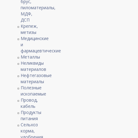
брус,
пиломатериалы,
МДФ,
ДСП
Крепеж,
метизы
Медицинские
и
фармацевтические
Металлы
Неликвиды
материалов
Нефтегазовые
материалы
Полезные
ископаемые
Провод,
кабель
Продукты
питания
Сельхоз
корма,
удобрения,