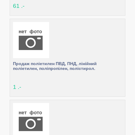
61 .-
Продаж поліетилен ПВД, ПНД, лінійний
поліетилен, поліпропілен, полістирол.
1 .-