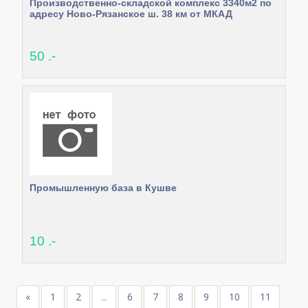
Производственно-складской комплекс 3340м2 по
адресу Ново-Рязанское ш. 38 км от МКАД
50 .-
Промышленную база в Кушве
10 .-
«
1
2
...
6
7
8
9
10
11