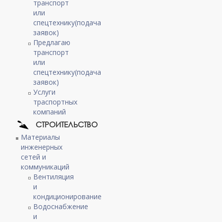
транспорт
или
спецтехнику(подача
заявок)
Предлагаю
транспорт
или
спецтехнику(подача
заявок)
Услуги
траспортных
компаний
СТРОИТЕЛЬСТВО
Материалы
инженерных
сетей и
коммуникаций
Вентиляция
и
кондиционирование
Водоснабжение
и