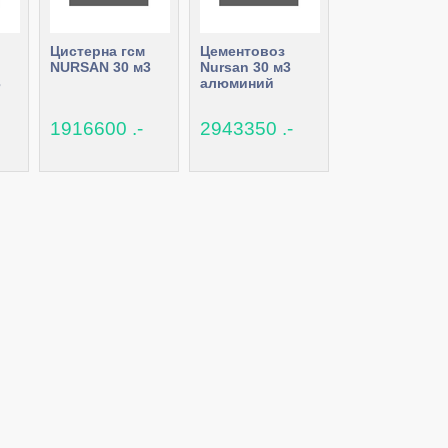
Цистерна гсм
Цементовоз
NURSAN 30 м3
Nursan 30 м3
3
алюминий
1916600 .-
2943350 .-