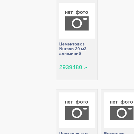
Цементовоз
Nursan 30 м3
алюминий
2939480 .-
Цистерна гсм
Битумная