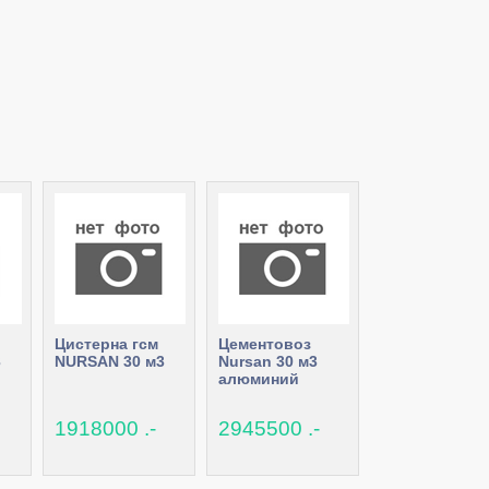
Цистерна гсм
Цементовоз
3
NURSAN 30 м3
Nursan 30 м3
алюминий
1918000 .-
2945500 .-