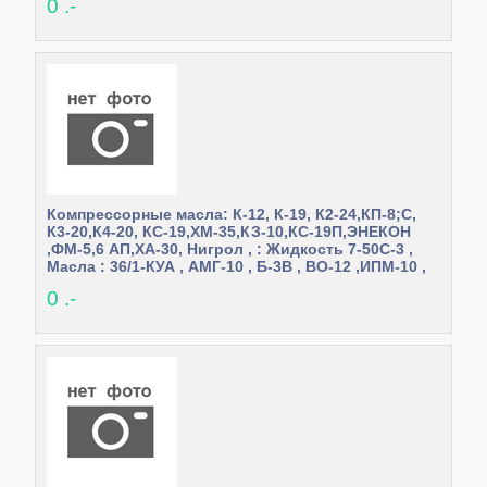
0 .-
Компрессорные масла: К-12, К-19, К2-24,КП-8;С,
К3-20,К4-20, КС-19,ХМ-35,КЗ-10,КС-19П,ЭНЕКОН
,ФМ-5,6 АП,ХА-30, Нигрол , : Жидкость 7-50С-3 ,
Масла : 36/1-КУА , АМГ-10 , Б-3В , ВО-12 ,ИПМ-10 ,
МГЕ-10А , МП-51, МП-601, МС-8П, НГЖ-5У ,
0 .-
Турбоникойл-210