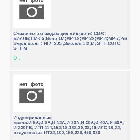
Смазочно-охлаждающие жидкости: СОЖ:
БИАЛЬ;ПМК-5;Велс-1М;МР-1У;МР-2У;МР-4;МР-7,Рикомс,У
Эмульсолы : НГЛ-205 ,Эмолон-1;2;М, ЭГТ, СОТС
ЭГТ-М
0 .-
Индустриальные
масла:И-5А;И-8А;И-12А;И-20А;И-30А;И-40А;И-50А;
И-220ПВ, ИГП-114;152;18;182;30;38;49,ИЛС-10;22;
редукторные ИТ32;100;150;220;450;680