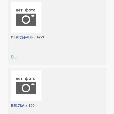
ИКДРДф-0,6-0,42-3
0 .-
ВЕ178А z-100