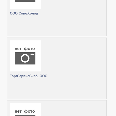
ООО СоюзХолод
ТоргСервисСнаб, ООО