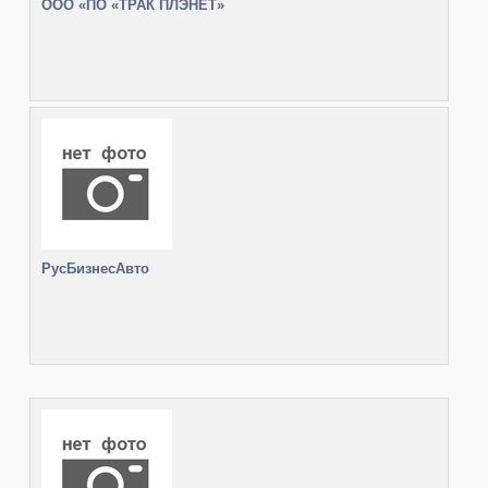
ООО «ПО «ТРАК ПЛЭНЕТ»
РусБизнесАвто