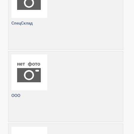
СпецСклад
ООО