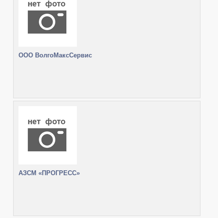
ООО ВолгоМаксСервис
АЗСМ «ПРОГРЕСС»