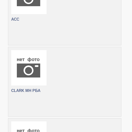
АСС
CLARK MH РБА