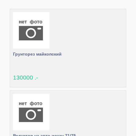
Грунторез майкопский
130000 .-
Редуктор на авто исузу 71/75