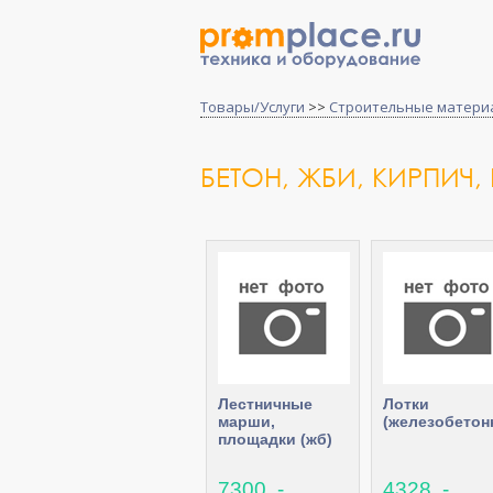
Товары/Услуги
>>
Строительные матери
БЕТОН, ЖБИ, КИРПИЧ,
Лестничные
Лoтки
марши,
(жeлeзoбeтoн
площадки (жб)
7300 .-
4328 .-