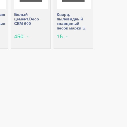
зные
Белый
Кварц,
цемент.Deco
пылевидный
ные
CEM 600
кварцевый
песок марки Б,
кварц марки А
450 .-
15 .-