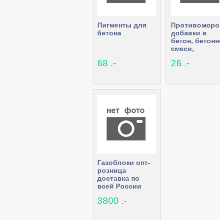
Пигменты для
Противоморо
бетона
добавки в
бетон, бетон
смеси,
растворы.
68 .-
26 .-
Газоблоки опт-
розница
доставка по
всей России
3800 .-