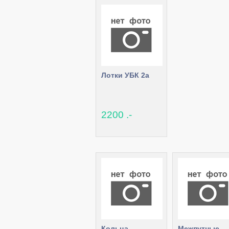
Лотки УБК 2а
2200 .-
Кольца
Межпутные