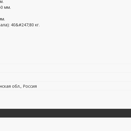
м.
50 мм.
мм.
ла): 40&#247;80 кг.
нская обл., Россия