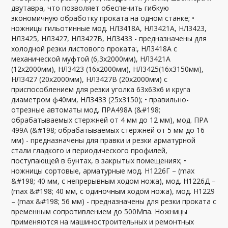
двутавра, что позволяет обеспечить гибкую
экономичную обработку проката на одном станке; •
ножницы гильотинные мод. НЛ3418А, НЛ3421А, НЛ3423,
НЛ3425, НЛ3427, НЛ3427В, НЛ3433 - предназначены для
холодной резки листового проката:, НЛ3418А с
механической муфтой (6,3х2000мм), НЛ3421А
(12х2000мм), НЛ3423 (16х2000мм), НЛ3425(16х3150мм),
НЛ3427 (20х2000мм), НЛ3427В (20х2000мм) с
приспособлением для резки уголка 63х63х6 и круга
диаметром ф40мм, НЛ3433 (25х3150); • правильно-
отрезные автоматы мод. ПРА498А (&#198;
обрабатываемых стержней от 4 мм до 12 мм), мод. ПРА
499А (&#198; обрабатываемых стержней от 5 мм до 16
мм) - предназначены для правки и резки арматурной
стали гладкого и периодического профилей,
поступающей в бунтах, в закрытых помещениях; •
ножницы сортовые, арматурные мод. Н1226Г – (max
&#198; 40 мм, с непрерывным ходом ножа), мод. Н1226Д –
(max &#198; 40 мм, с одиночным ходом ножа), мод. Н1229
– (max &#198; 56 мм) - предназначены для резки проката с
временным сопротивлением до 500Мпа. Ножницы
применяются на машиностроительных и ремонтных