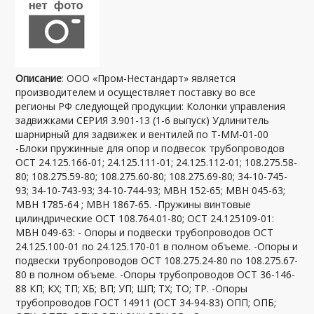
Описание
: ООО «Пром-Нестандарт» является
производителем и осуществляет поставку во все
регионы РФ следующей продукции: Колонки управления
задвижками СЕРИЯ 3.901-13 (1-6 выпуск) Удлинитель
шарнирный для задвижек и вентилей по Т-ММ-01-00
-Блоки пружинные для опор и подвесок трубопроводов
ОСТ 24.125.166-01; 24.125.111-01; 24.125.112-01; 108.275.58-
80; 108.275.59-80; 108.275.60-80; 108.275.69-80; 34-10-745-
93; 34-10-743-93; 34-10-744-93; МВН 152-65; МВН 045-63;
МВН 1785-64 ; МВН 1867-65. -Пружины винтовые
цилиндрические ОСТ 108.764.01-80; ОСТ 24.125109-01:
МВН 049-63: - Опоры и подвески трубопроводов ОСТ
24.125.100-01 по 24.125.170-01 в полном объеме. -Опоры и
подвески трубопроводов ОСТ 108.275.24-80 по 108.275.67-
80 в полном объеме. -Опоры трубопроводов ОСТ 36-146-
88 КП; КХ; ТП; ХБ; ВП; УП; ШП; ТХ; ТО; ТР. -Опоры
трубопроводов ГОСТ 14911 (ОСТ 34-94-83) ОПП; ОПБ;