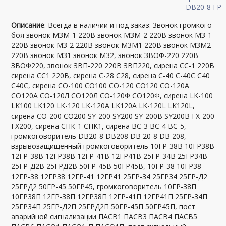
Описание
: Всегда в наличии и под заказ: Звонок громкого
боя звонок МЗМ-1 220В звонок МЗМ-2 220В звонок МЗ-1
220В звонок МЗ-2 220В звонок МЗМ1 220В звонок МЗМ2
220В звонок МЗ1 звонок МЗ2, звонок ЗВОФ-220 220В
ЗВОФ220, звонок ЗВП-220 220В ЗВП220, сирена СС-1 220В
сирена СС1 220В, сирена С-28 С28, сирена С-40 С-40С С40
С40С, сирена СО-100 СО100 СО-120 СО120 СО-120А
СО120А СО-120Л СО120Л СО-120Ф СО120Ф, сирена LK-100
LK100 LK120 LK-120 LK-120A LK120A LK-120L LK120L,
сирена СО-200 СО200 SY-200 SY200 SY-200B SY200B FX-200
FX200, сирена СПК-1 СПК1, сирена ВС-3 ВС-4 ВС-5,
громкоговоритель DB20-8 DB208 DB 20-8 DB 208,
взрывозащищённый громкоговоритель 10ГР-38В 10ГР38В
12ГР-38В 12ГР38В 12ГР-41В 12ГР41В 25ГР-34В 25ГР34В
25ГР-Д2В 25ГРД2В 50ГР-45В 50ГР45В, 10ГР-38 10ГР38
12ГР-38 12ГР38 12ГР-41 12ГР41 25ГР-34 25ГР34 25ГР-Д2
25ГРД2 50ГР-45 50ГР45, громкоговоритель 10ГР-38П
10ГР38П 12ГР-38П 12ГР38П 12ГР-41П 12ГР41П 25ГР-34П
25ГР34П 25ГР-Д2П 25ГРД2П 50ГР-45П 50ГР45П, пост
аварийной сигнализации ПАСВ1 ПАСВ3 ПАСВ4 ПАСВ5