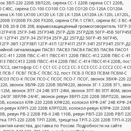
к ЗВП-220 220В ЗВП220, сирена СС-1 220В сирена СС1 220В,
С40 С40С, сирена СО-100 СО100 СО-120 СО120 СО-120А СО120А
на LK-100 LK100 LK120 LK-120 LK-120A LK120A LK-120L LK120L,
200B SY200B FX-200 FX200, сирена СПК-1 СПК1, сирена ВС-3 ВС-4
8 DB 20-8 DB 208, взрывозащищённый громкоговоритель 10ГР-
12ГР41В 25ГР-34В 25ГР34В 25ГР-Д2В 25ГРД2В 50ГР-45В 50ГР45
41 12ГР41 25ГР-34 25ГР34 25ГР-Д2 25ГРД2 50ГР-45 50ГР45,
12ГР-38П 12ГР38П 12ГР-41П 12ГР41П 25ГР-34П 25ГР34П 25ГР-Д
арийной сигнализации ПАСВ1 ПАСВ3 ПАСВ4 ПАСВ5 ПАСВ6 ПАСО1
ВСС-411 220В ПВС-С-411 ПВСС411 220В ПВСС-412 220В ПВС-С-41
13 ПВСС413 220В ПВСС-414 220В ПВС-С-414 ПВСС414 220В, пос
ПСС2, светофор СС-1 СС1 СС-2 СС2 СС-3 СС3 ССС-2 ССС2 ССС-4 С
52 ПСВ-Г ПСВГ ПСВ-С ПСВС-52, пост ПСВ-З ПСВЗ ПСВМ ПСВМ-С
ПСО3 ПСО-К ПСОК ПСО-С ПСОС ПСО-Г ПСОГ, звонок ЗВКФ-220 2
20, звонок ЗВЛФ-220 220В ЗВЛФ220, звонок ЗГ-1 220В ЗГ1, зво
Т-12М, звонок ЗПТ-24 24В ЗПТ-24М, звонок ЗПТ-80 ЗПТ-80М, зво
24/3Г ЗВРЛФ-24/4Г, звонок-ревун ЗВРП-220 220В ЗВРП220, звон
0В, колокол КЛФ-220 220В КЛФ220, колокол КРФ-24Г 24В КРФ-24
ол-ревун КЛРП-220 220В КЛРП220, колокол-ревун КЛРФ-220 220В
0В, ревун РВ-2 220В РВ-II 24В 110В, ревун РВП-220 220В РВП 22
ка ТРП-220 220В ТРП 220В, трещетка ТРП-2-220 220В ТРП-II-22
антия качества, доставка по России. Подробности на сайте