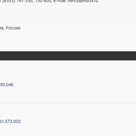
 (8352) 747-330, 730-600, e-mail: nemz@inbox.ru
ия, Россия
30.04Б
У.572.002