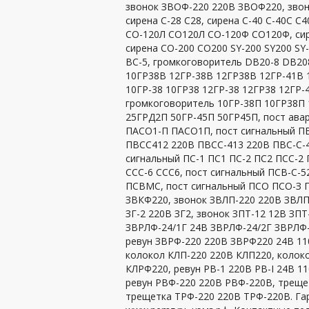
звонок ЗВОФ-220 220В ЗВОФ220, звоно
сирена С-28 С28, сирена С-40 С-40С 
СО-120Л СО120Л СО-120Ф СО120Ф, сире
сирена СО-200 СО200 SY-200 SY200 SY-
ВС-5, громкоговоритель DB20-8 DB20
10ГР38В 12ГР-38В 12ГР38В 12ГР-41В 
10ГР-38 10ГР38 12ГР-38 12ГР38 12ГР-
громкоговоритель 10ГР-38П 10ГР38П 
25ГРД2П 50ГР-45П 50ГР45П, пост ав
ПАСО1-П ПАСО1П, пост сигнальный П
ПВСС412 220В ПВСС-413 220В ПВС-С-4
сигнальный ПС-1 ПС1 ПС-2 ПС2 ПСС-2 
ССС-6 ССС6, пост сигнальный ПСВ-С-
ПСВМС, пост сигнальный ПСО ПСО-З 
ЗВКФ220, звонок ЗВЛП-220 220В ЗВЛП2
ЗГ-2 220В ЗГ2, звонок ЗПТ-12 12В ЗП
ЗВРЛФ-24/1Г 24В ЗВРЛФ-24/2Г ЗВРЛФ-
ревун ЗВРФ-220 220В ЗВРФ220 24В 11
колокол КЛП-220 220В КЛП220, колок
КЛРФ220, ревун РВ-1 220В РВ-I 24В 11
ревун РВФ-220 220В РВФ-220В, трещет
трещетка ТРФ-220 220В ТРФ-220В. Гар