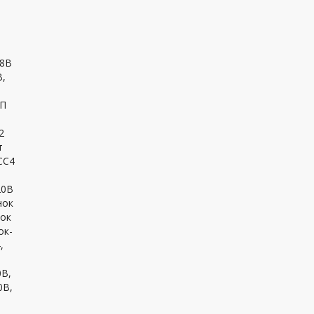
38В
В,
2П
2
т
СС4
20В
нок
нок
ок-
,
0В,
0В,