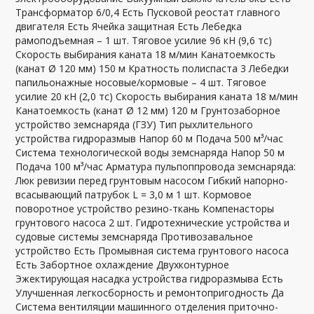
Трансформатор 6/0,4 Есть Пусковой реостат главного
двигателя Есть Ячейка защитная Есть Лебедка
рамоподъемная – 1 шт. Тяговое усилие 96 кН (9,6 тс)
Скорость выбирания каната 18 м/мин Канатоемкость
(канат Ø 120 мм) 150 м Кратность полиспаста 3 Лебедки
папильонажные носовые/кормовые – 4 шт. Тяговое
усилие 20 кН (2,0 тс) Скорость выбирания каната 18 м/мин
Канатоемкость (канат Ø 12 мм) 120 м Грунтозаборное
устройство земснаряда (ГЗУ) Тип рыхлительного
устройства гидроразмыв Напор 60 м Подача 500 м³/час
Система технологической воды земснаряда Напор 50 м
Подача 100 м³/час Арматура пульпоппровода земснаряда:
Люк ревизии перед грунтовым насосом Гибкий напорно-
всасывающий патрубок L = 3,0 м 1 шт. Кормовое
поворотное устройство резино-ткань Компенасторы
грунтового насоса 2 шт. Гидротехнические устройства и
судовые системы земснаряда Противозавальное
устройство Есть Промывная система грунтового насоса
Есть Забортное охлаждение Двухконтурное
Эжектирующая насадка устройства гидроразмыва Есть
Улучшенная легкосборность и ремонтопригодность Да
Система вентиляции машинного отделения приточно-