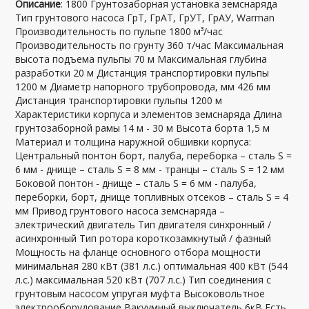
Описание
: 1800 Грунтозаборная установка земснаряда
Тип грунтового насоса ГрТ, ГрАТ, ГрУТ, ГрАУ, Warman
Производительность по пульпе 1800 м³/час
Производительность по грунту 360 т/час Максимальная
высота подъема пульпы 70 м Максимальная глубина
разработки 20 м Дистанция транспортировки пульпы
1200 м Диаметр напорного трубопровода, мм 426 мм
Дистанция транспортировки пульпы 1200 м
Характеристики корпуса и элементов земснаряда Длина
грунтозаборной рамы 14 м - 30 м Высота борта 1,5 м
Материал и толщина наружной обшивки корпуса:
Центральный понтон борт, палуба, переборка – сталь S =
6 мм - днище – сталь S = 8 мм - транцы – сталь S = 12 мм
Боковой понтон - днище – сталь S = 6 мм - палуба,
переборки, борт, днище топливных отсеков – сталь S = 4
мм Привод грунтового насоса земснаряда –
электрический двигатель Тип двигателя синхронный /
асинхронный Тип ротора короткозамкнутый / фазный
Мощность на фланце основного отбора мощности
минимальная 280 кВт (381 л.с.) оптимальная 400 кВт (544
л.с.) максимальная 520 кВт (707 л.с.) Тип соединения с
грунтовым насосом упругая муфта Высоковольтное
электрооборудование Вакуумный выключатель 6кВ Есть