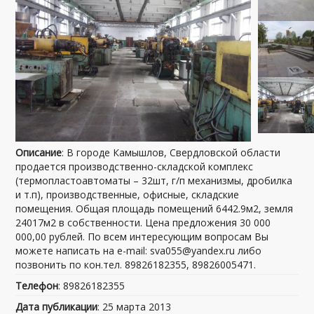
Описание
: В городе Камышлов, Свердловской области
продается производственно-складской комплекс
(термопластоавтоматы – 32шт, г/п механизмы, дробилка
и т.п), производственные, офисные, складские
помещения. Общая площадь помещений 6442.9м2, земля
24017м2 в собственности. Цена предложения 30 000
000,00 рублей. По всем интересующим вопросам Вы
можете написать на e-mail: sva055@yandex.ru либо
позвонить по кон.тел. 89826182355, 89826005471.
Телефон
: 89826182355
Дата публикации
: 25 марта 2013