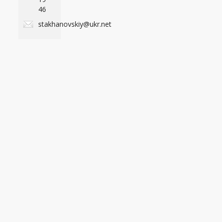
46
stakhanovskiy@ukr.net