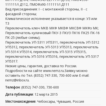
111111/I Д112, ПМОФз90-111111/I Д111
Вид присоединения: I - с монтажной стороны, II - с
фасадной стороны;
Климатическое исполнение указывается в конце: У3 или
Т3
Переключатель ключ МКВ МКФ МКВФ МКСВФ МКФз МК;
Переключатель кулачковый ПКУ-3 ПКУ3 ПК16 ПК25 ПК-16
ПК-25 (любые схемы);
Переключатель УП-5311 УП5311, переключатель УП-5312
УП5312, переключатель УП-5313 УП5313, переключатель
УП-5314 УП5314, переключатель УП-5315 УП5315,
переключатель УП-5316 УП5316, переключатель УП-5317
УП5317.
Низкие цены, гарантия, доставка по России.
Подробности на сайте www.nemz.ru.Заявку можно
оставить по Тел. (8352) 747-330, 730-600 или E-mail:
nemz@inbox.ru.
Телефон
: (8352) 747-330, 730-600
Дата публикации
: 12 марта 2015
Местонахождение
: Чебоксары, Чувашия, Россия