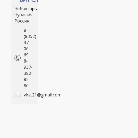
Чебоксары,
Чувашия,
Россия
8
(8352)
37-
06-
69,
8-
937-
382-
82-
86
virst21@gmail.com