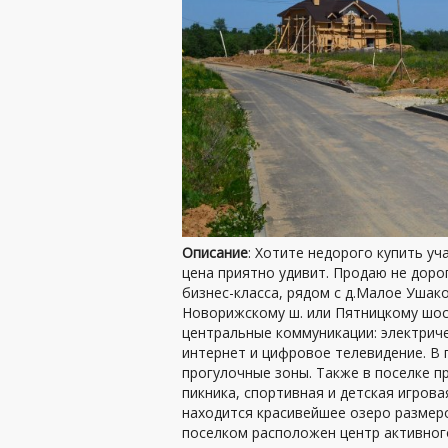
Описание
: Хотите недорого купить уч
цена приятно удивит. Продаю не доро
бизнес-класса, рядом с д.Малое Ушако
Новорижскому ш. или Пятницкому шосс
центральные коммуникации: электричес
интернет и цифровое телевидение. В
прогулочные зоны. Также в поселке п
пикника, спортивная и детская игров
находится красивейшее озеро размер
поселком расположен центр активног