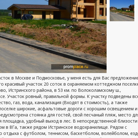
асток в Москве и Подмосковье, у меня есть для Вас предложение
го красивый участок 20 соток в охраняемом коттеджном поселк
во, Истринского района, в 53 км. по Волоколамскому ш.,
е. Участок ровный, правильной формы. К участку подведены вс
тво, газ, вода, канализация (Входят в стоимость), а также
 поселке широкие, асфальтовые дороги с хорошим освещением и
редусмотрена стоянка для гостей, свой песчаный пляж, место дл
ая площадка, удобный выход в лес. В непосредственной близости
ом в 8Га, также рядом Истринское водохранилище. Рядом с
о отдыха с футболом, теннисом, баскетболом, волейболом, езд