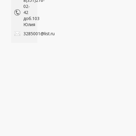
8(351)216-
02-
42
доб.103
Юлия
3285001@list.ru