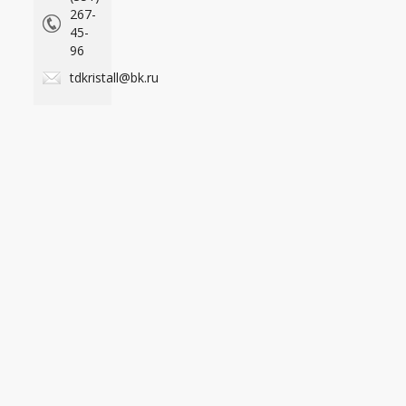
267-
45-
96
tdkristall@bk.ru