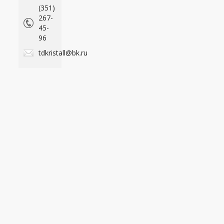
(351)
267-
45-
96
tdkristall@bk.ru