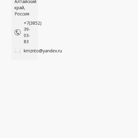
Алтайский
край,
Россия
+7(3852)
39-
03-
83
kmznto@yandex.ru