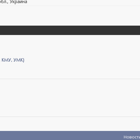
обл., Украина
 КМУ, УМК)
Новост