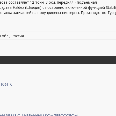
оза составляет 12 тонн. 3 оси, передняя - подъемная.
ства Haldex (Швеция) c постоянно включенной функцией Stabilit
ставка запчастей на полуприцепы-цистерны. Производство Турц
я обл., Россия
1061 K
SAN 35 M3 C ДИЗЕЛЬНЫМ КОМПРЕССОРОМ