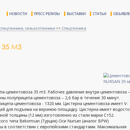
НОВОСТИ
ПРЕСС-РЕЛИЗЫ
ВЫСТАВКИ
СТАТЬИ
ОБЪЯВЛ
спецтехники, сельхозтехники
>>
Спецтехника
 35 М3
па-цементовоза 35 m3. Рабочее давление внутри цементовоза –
ны полуприцепа-цементовоза – 2,6 бар в течение 30 минут.
рицепа-цементовоза - 1320 мм. Цистерна цементовоза имеет V-
ей для подъема на верхнюю площадку. Цистерна имеет водосто
ной толщины (12 мм) изготовленно из стали марки Ст52.
ого типа Bekomsan (Турция) Оси Nursan (аналог BPW)
ы в соответствии с европейскими стандартами. Максимальная