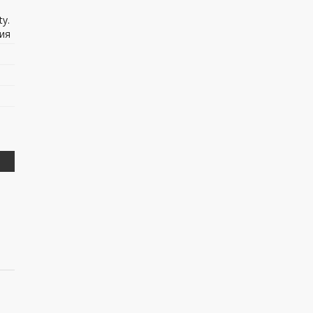
y.
ия