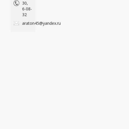
30,
6-08-
32
araton45@yandex.ru