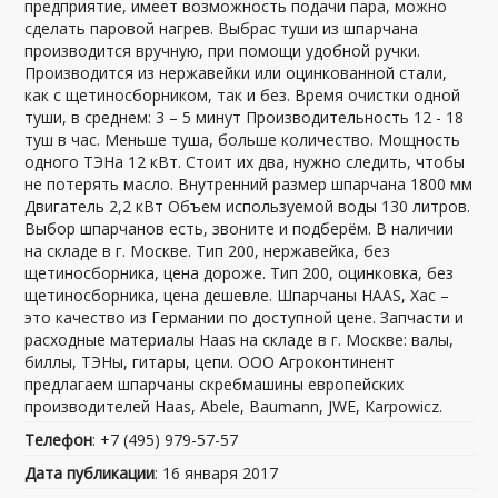
предприятие, имеет возможность подачи пара, можно
сделать паровой нагрев. Выбрас туши из шпарчана
производится вручную, при помощи удобной ручки.
Производится из нержавейки или оцинкованной стали,
как с щетиносборником, так и без. Время очистки одной
туши, в среднем: 3 – 5 минут Производительность 12 - 18
туш в час. Меньше туша, больше количество. Мощность
одного ТЭНа 12 кВт. Стоит их два, нужно следить, чтобы
не потерять масло. Внутренний размер шпарчана 1800 мм
Двигатель 2,2 кВт Объем используемой воды 130 литров.
Выбор шпарчанов есть, звоните и подберём. В наличии
на складе в г. Москве. Тип 200, нержавейка, без
щетиносборника, цена дороже. Тип 200, оцинковка, без
щетиносборника, цена дешевле. Шпарчаны HAAS, Хас –
это качество из Германии по доступной цене. Запчасти и
расходные материалы Haas на складе в г. Москве: валы,
биллы, ТЭНы, гитары, цепи. ООО Агроконтинент
предлагаем шпарчаны скребмашины европейских
производителей Haas, Abele, Baumann, JWE, Karpowicz.
Телефон
: +7 (495) 979-57-57
Дата публикации
: 16 января 2017