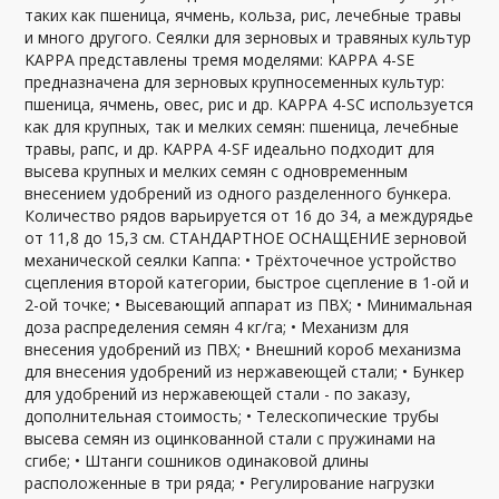
таких как пшеница, ячмень, кольза, рис, лечебные травы
и много другого. Сеялки для зерновых и травяных культур
KAPPA представлены тремя моделями: KAPPA 4-SE
предназначена для зерновых крупносеменных культур:
пшеница, ячмень, овес, рис и др. KAPPA 4-SC используется
как для крупных, так и мелких семян: пшеница, лечебные
травы, рапс, и др. KAPPA 4-SF идеально подходит для
высева крупных и мелких семян с одновременным
внесением удобрений из одного разделенного бункера.
Количество рядов варьируется от 16 до 34, а междурядье
от 11,8 до 15,3 см. СТАНДАРТНОЕ ОСНАЩЕНИЕ зерновой
механической сеялки Каппа: • Трёхточечное устройство
сцепления второй категории, быстрое сцепление в 1-ой и
2-ой точке; • Высевающий аппарат из ПВХ; • Минимальная
доза распределения семян 4 кг/га; • Механизм для
внесения удобрений из ПВХ; • Внешний короб механизма
для внесения удобрений из нержавеющей стали; • Бункер
для удобрений из нержавеющей стали - по заказу,
дополнительная стоимость; • Телескопические трубы
высева семян из оцинкованной стали с пружинами на
сгибе; • Штанги сошников одинаковой длины
расположенные в три ряда; • Регулирование нагрузки