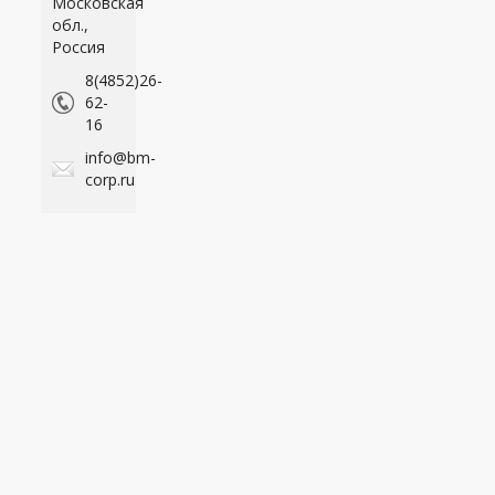
Московская
обл.,
Россия
8(4852)26-
62-
16
info@bm-
corp.ru