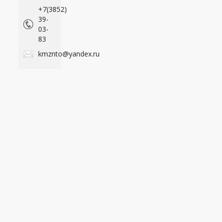
+7(3852)
39-
03-
83
kmznto@yandex.ru