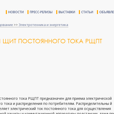
НОВОСТИ
ПРЕСС-РЕЛИЗЫ
ВЫСТАВКИ
СТАТЬИ
ОБЪЯВЛ
дование
>>
Электротехника и энергетика
Й ЩИТ ПОСТОЯННОГО ТОКА РЩПТ
остоянного тока РЩПТ предназначен для приема электрической
о тока и распределения по потребителям. Распределительны й
ляет электрический ток постоянного тока для осуществления
ной защиты и коммутационной аппаратуры подстанции, даже п