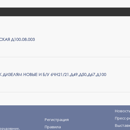
КАЯ Д100.08.003
 ДИЗЕЛЯМ НОВЫЕ И Б/У 6ЧН21/21,Д49,Д50,Д67,Д100
Новост
Пресс-р
Регистрация
Выстав
Правила
орудование,