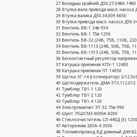
27 Вкладыш крайний Д50.27.048А 1480
28 Втулка вала привода масл. насоса 
29 Втулка валика Д50.34.009 6650
30 Втулка привода масл. насоса Д50.3
31 Вентиль ВВ-1 24в 954
32 Вентиль ВВ-1 75в 1250
33 Вентиль ВВ-32 (24В, 75В, 110В, 220
34 Вентиль ВВ-1113 (24В, 50B, 75B, 1
35 Вентиль ВВ-1313 (24В, 50B, 75B, 1
36 Бесконтактный регулятор напряжен
37 Катушка приёмная КПУ-1 12400
38 Катушка приёмная ПТ 14050
39 Щетка ЭГ-14 (гл.генератор) 2/12.5х
40 Щеткодержатель ДМА 5ТХ.112.012 
41 Тумблер ТВ1-1 120
42 Тумблер ТВ1-2 120
43 Тумблер ТВ1-4 120
44 Электромагнит ЭТ-52 75в 990
45 Шунт 75ШСМ3 6000А 8200
46 Стеклоочиститель СЛ-440Д (Е) 125
47 Авторежим 265А-4 3500
48 Топливопровод ВД длинный Д49.82.