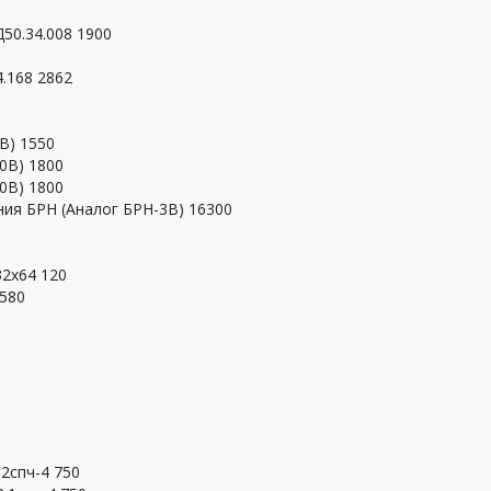
Д50.34.008 1900
4.168 2862
B) 1550
10B) 1800
10B) 1800
ия БРН (Аналог БРН-3В) 16300
32х64 120
580
0
2спч-4 750