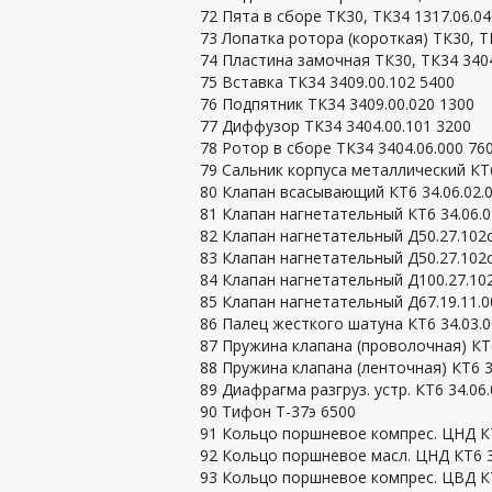
72 Пята в сборе ТК30, ТК34 1317.06.04
73 Лопатка ротора (короткая) ТК30, Т
74 Пластина замочная ТК30, ТК34 3404
75 Вставка ТК34 3409.00.102 5400
76 Подпятник ТК34 3409.00.020 1300
77 Диффузор ТК34 3404.00.101 3200
78 Ротор в сборе ТК34 3404.06.000 76
79 Сальник корпуса металлический КТ
80 Клапан всасывающий КТ6 34.06.02.
81 Клапан нагнетательный КТ6 34.06.0
82 Клапан нагнетательный Д50.27.102
83 Клапан нагнетательный Д50.27.102
84 Клапан нагнетательный Д100.27.10
85 Клапан нагнетательный Д67.19.11.0
86 Палец жесткого шатуна КТ6 34.03.0
87 Пружина клапана (проволочная) КТ6
88 Пружина клапана (ленточная) КТ6 34
89 Диафрагма разгруз. устр. КТ6 34.06.
90 Тифон Т-37э 6500
91 Кольцо поршневое компрес. ЦНД КТ6
92 Кольцо поршневое масл. ЦНД КТ6 34
93 Кольцо поршневое компрес. ЦВД КТ6