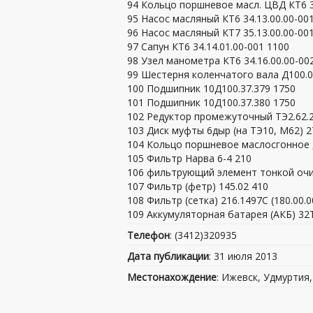
94 Кольцо поршневое масл. ЦВД КТ6 34
95 Насос масляный КТ6 34.13.00.00-00
96 Насос масляный КТ7 35.13.00.00-00
97 Сапун КТ6 34.14.01.00-001 1100
98 Узел манометра КТ6 34.16.00.00-00
99 Шестерня коленчатого вала Д100.0
100 Подшипник 10Д100.37.379 1750
101 Подшипник 10Д100.37.380 1750
102 Редуктор промежуточный ТЭ2.62.
103 Диск муфты 6дыр (на ТЭ10, М62) 2Т
104 Кольцо поршневое маслосгонное Д
105 Фильтр Нарва 6-4 210
106 фильтрующий элемент тонкой очи
107 Фильтр (фетр) 145.02 410
108 Фильтр (сетка) 216.1497С (180.00.0
109 Аккумуляторная батарея (АКБ) 32
Телефон
: (3412)320935
Дата публикации
: 31 июля 2013
Местонахождение
: Ижевск, Удмуртия