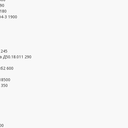
290
 180
04-3 1900
 245
 Д50.18.011 290
сб2 600
18500
1350
00