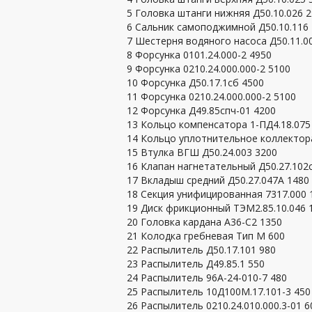
5 Головка штанги нижняя Д50.10.026 
6 Сальник самоподжимной Д50.10.116
7 Шестерня водяного насоса Д50.11.0
8 Форсунка 0101.24.000-2 4950
9 Форсунка 0210.24.000.000-2 5100
10 Форсунка Д50.17.1сб 4500
11 Форсунка 0210.24.000.000-2 5100
12 Форсунка Д49.85спч-01 4200
13 Кольцо компенсатора 1-ПД4.18.075
14 Кольцо уплотнительное коллектора
15 Втулка ВГШ Д50.24.003 3200
16 Клапан нагнетательный Д50.27.102
17 Вкладыш средний Д50.27.047А 1480
18 Секция унифицированная 7317.000 
19 Диск фрикционный ТЭМ2.85.10.046 
20 Головка кардана А36-С2 1350
21 Колодка гребневая Тип М 600
22 Распылитель Д50.17.101 980
23 Распылитель Д49.85.1 550
24 Распылитель 96А-24-010-7 480
25 Распылитель 10Д100М.17.101-3 450
26 Распылитель 0210.24.010.000.3-01 6