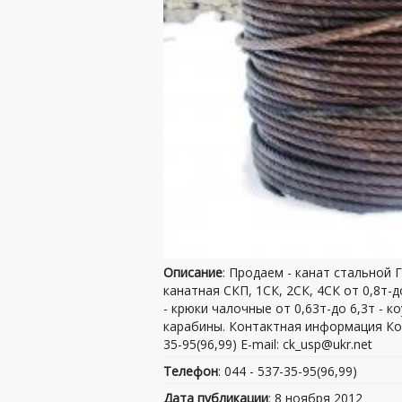
Описание
: Продаем - канат стальной 
канатная СКП, 1СК, 2СК, 4СК от 0,8т-д
- крюки чалочные от 0,63т-до 6,3т - ко
карабины. Контактная информация Кон
35-95(96,99) E-mail: ck_usp@ukr.net
Телефон
: 044 - 537-35-95(96,99)
Дата публикации
: 8 ноября 2012