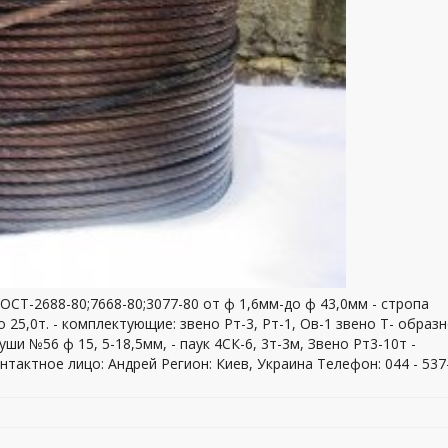
ГОСТ-2688-80;7668-80;3077-80 от ф 1,6мм-до ф 43,0мм - стропа
о 25,0т. - комплектующие: звено Рт-3, Рт-1, Ов-1 звено Т- образ
уши №56 ф 15, 5-18,5мм, - паук 4СК-6, 3т-3м, Звено Рт3-10т -
тактное лицо: Андрей Регион: Киев, Украина Телефон: 044 - 537