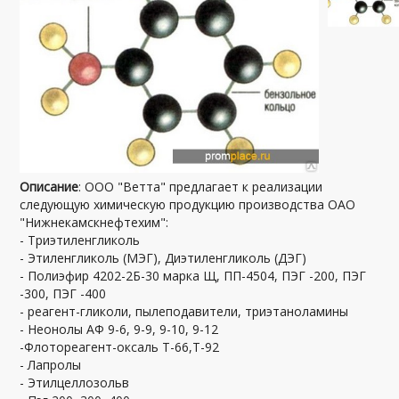
Описание
: ООО "Ветта" предлагает к реализации
следующую химическую продукцию производства ОАО
"Нижнекамскнефтехим":
- Триэтиленгликоль
- Этиленгликоль (МЭГ), Диэтиленгликоль (ДЭГ)
- Полиэфир 4202-2Б-30 марка Щ, ПП-4504, ПЭГ -200, ПЭГ
-300, ПЭГ -400
- реагент-гликоли, пылеподавители, триэтаноламины
- Неонолы АФ 9-6, 9-9, 9-10, 9-12
-Флотореагент-оксаль Т-66,Т-92
- Лапролы
- Этилцеллозольв