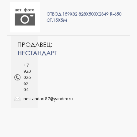
ОТВОД 159Х32 828Х500Х2349 R-650
СТ.15Х5М
ПРОДАВЕЦ:
НЕСТАНДАРТ
+7
920
026
62
04
nestandart87@yandex.ru