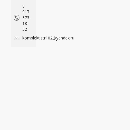
8
917
373-
18-
52
komplekt.str102@yandex.ru