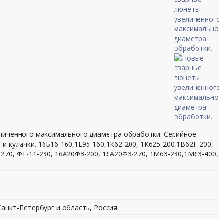
еличенного максимального диаметра обработки. Серийное
и кулачки. 16Б16-160,1Е95-160,1К62-200, 1К625-200,1В62Г-200,
-270, ФТ-11-280, 16А20Ф3-200, 16А20Ф3-270, 1М63-280,1М63-400,
 Санкт-Петербург и область, Россия