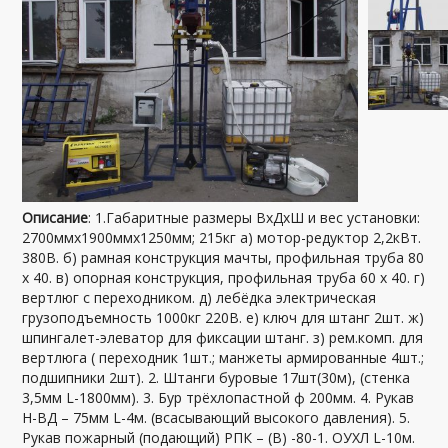
Описание
: 1.Габаритные размеры ВхДхШ и вес установки:
2700ммх1900ммх1250мм; 215кг а) мотор-редуктор 2,2кВт.
380В. б) рамная конструкция мачты, профильная труба 80
х 40. в) опорная конструкция, профильная труба 60 х 40. г)
вертлюг с переходником. д) лебёдка электрическая
грузоподъемность 1000кг 220В. е) ключ для штанг 2шт. ж)
шпингалет-элеватор для фиксации штанг. з) рем.комп. для
вертлюга ( переходник 1шт.; манжеты армированные 4шт.;
подшипники 2шт). 2. Штанги буровые 17шт(30м), (стенка
3,5мм L-1800мм). 3. Бур трёхлопастной ф 200мм. 4. Рукав
Н-ВД – 75мм L-4м. (всасывающий высокого давления). 5.
Рукав пожарный (подающий) РПК – (В) -80-1. ОУХЛ L-10м.