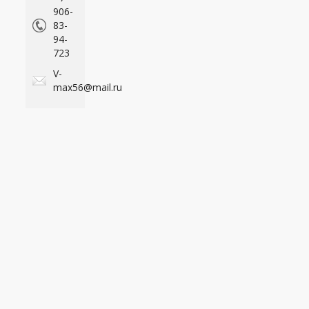
906-
83-
94-
723
V-
max56@mail.ru