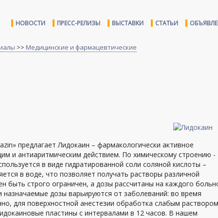
НОВОСТИ
ПРЕСС-РЕЛИЗЫ
ВЫСТАВКИ
СТАТЬИ
ОБЪЯВЛ
иалы
>>
Медицинские и фармацевтические
azin» предлагает Лидокаин – фармакологически активное
м и антиаритмическим действием. По химическому строению -
пользуется в виде гидратированной соли соляной кислоты –
яется в воде, что позволяет получать растворы различной
н быть строго ограничен, а дозы рассчитаны на каждого больн
и назначаемые дозы варьируются от заболеваний: во время
нно, для поверхностной анестезии обработка слабым раствором
идокаиновые пластины с интервалами в 12 часов. В нашем