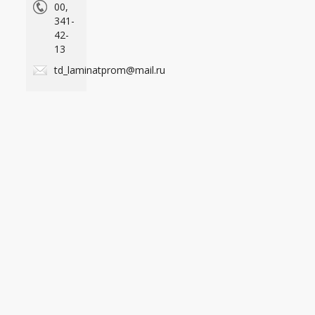
00,
341-
42-
13
td_laminatprom@mail.ru