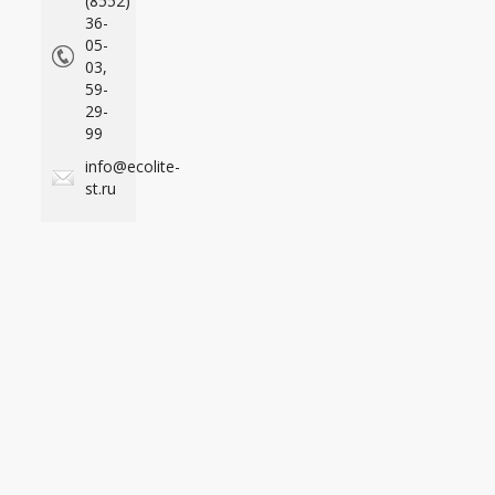
(8552)
36-
05-
03,
59-
29-
99
info@ecolite-
st.ru